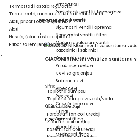
Armatura
Termostati i ostala regulacija
Radijatorski ventili i termoglave
Termometri, manometri i termomanometri
Loptasti ventili
SRODNI PROIZVODI
Alati, pribor i ostala oprema
Sigurnosni ventili i oprema
Alati
Nepovratni ventili i filteri
Nosači, šelne i ostala oprema
Mešni i regulacioni ventili
Pribor za lemljenje i varenje
Razdelnici i sabirnici
Ormarići i oprema
GIACOMINI Mešni ventil za sanitarnu v
KLIMATIZACIJA
Prirubnice i setovi
Cevi za grejanje
Bakarne cevi
Šifra:
Alpex cevi
Toplotne pumpe
Pex cevi
Toplotne pumpe vazduh/voda
Crne čelične cevi
002MGT34GIA
Fan coil uređaji
Fiting
Parapetni fan coil uređaji
Bakarni fiting
9.267
RSD
Zidni fan coil uređaji
Alpex fiting
Kasetni fan coil uređaji
Mesingani fiting