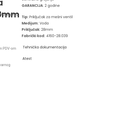
a
GARANCIJA
: 2 godine
28mm
Kategorija:
Tip:
Priključak za mešni ventil
Medijum:
Voda
Priključak:
28mm
Fabrički kod:
4160-28.039
Tehničk
a dokumentacija
tim PDV-om
Atest
tvarnog