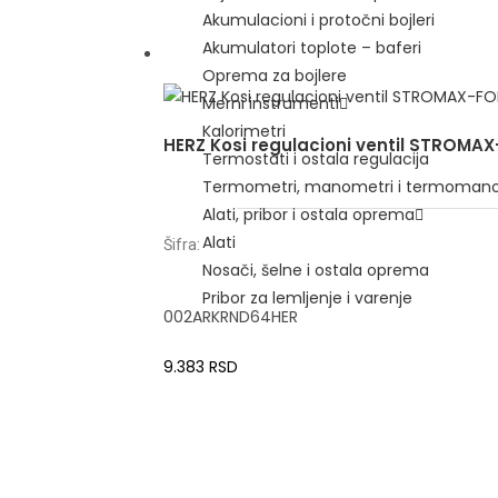
Akumulacioni i protočni bojleri
Akumulatori toplote – baferi
Oprema za bojlere
Merni instrumenti
Kalorimetri
HERZ Kosi regulacioni ventil STROMA
Termostati i ostala regulacija
Termometri, manometri i termoman
Alati, pribor i ostala oprema
Alati
Šifra:
Nosači, šelne i ostala oprema
Pribor za lemljenje i varenje
002ARKRND64HER
9.383
RSD