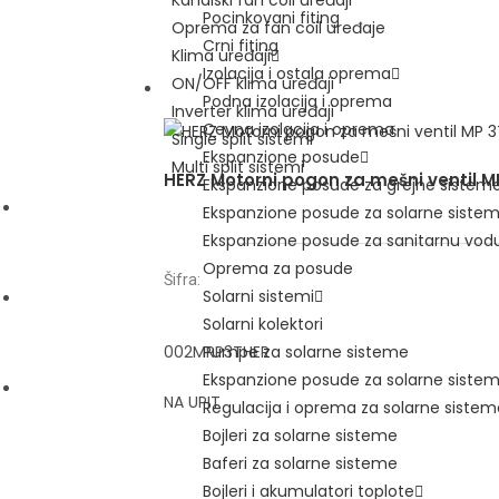
Kanalski fan coil uređaji
Pocinkovani fiting
Oprema za fan coil uređaje
Crni fiting
Klima uređaji
Izolacija i ostala oprema
ON/OFF klima uređaji
Podna izolacija i oprema
Inverter klima uređaji
Cevna izolacija i oprema
Single split sistemi
Ekspanzione posude
Multi split sistemi
HERZ Motorni pogon za mešni ventil M
Ekspanzione posude za grejne sistem
Ekspanzione posude za solarne siste
BRENDOVI
Ekspanzione posude za sanitarnu vod
Oprema za posude
Šifra:
Solarni sistemi
Solarni kolektori
GEFF
002MRP3THER
Pumpe za solarne sisteme
Ekspanzione posude za solarne siste
NA UPIT
Regulacija i oprema za solarne sistem
KALKULATOR
Bojleri za solarne sisteme
Baferi za solarne sisteme
Bojleri i akumulatori toplote