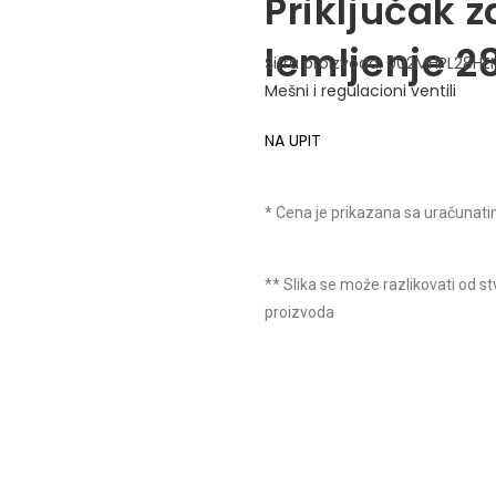
Priključak z
lemljenje 
Šifra proizvoda:
002MHPL28HEI
Mešni i regulacioni ventili
NA UPIT
* Cena je prikazana sa uračuna
** Slika se može razlikovati od s
proizvoda