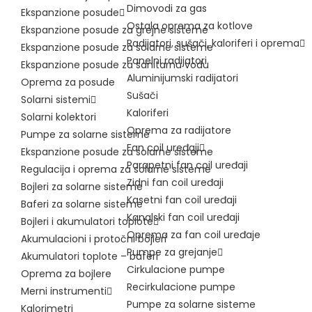
Dimovodi za gas
Ekspanzione posude
Ostala oprema za kotlove
Ekspanzione posude za grejne sisteme
Radijatori, sušači, kaloriferi i oprema
Ekspanzione posude za solarne sisteme
Panelni radijatori
Ekspanzione posude za sanitarnu vodu
Aluminijumski radijatori
Oprema za posude
Sušači
Solarni sistemi
Kaloriferi
Solarni kolektori
Oprema za radijatore
Pumpe za solarne sisteme
Fan coil uređaji
Ekspanzione posude za solarne sisteme
Parapetni fan coil uređaji
Regulacija i oprema za solarne sisteme
Zidni fan coil uređaji
Bojleri za solarne sisteme
Kasetni fan coil uređaji
Baferi za solarne sisteme
Kanalski fan coil uređaji
Bojleri i akumulatori toplote
Oprema za fan coil uređaje
Akumulacioni i protočni bojleri
Pumpe za grejanje
Akumulatori toplote – baferi
Cirkulacione pumpe
Oprema za bojlere
Recirkulacione pumpe
Merni instrumenti
Pumpe za solarne sisteme
Kalorimetri