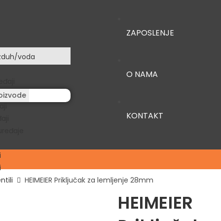
ZAPOSLENJE
zduh/voda
O NAMA
eđaji
oizvode
aji
KONTAKT
aji
uređaje
i
i
ntili
HEIMEIER Priključak za lemljenje 28mm
HEIMEIER