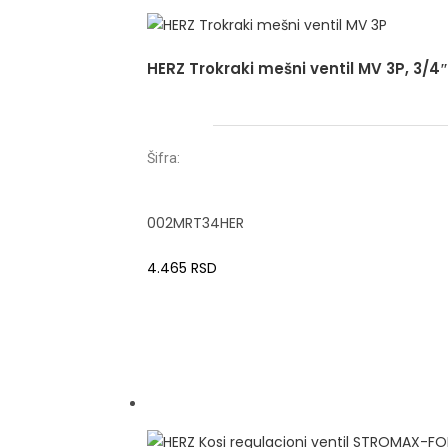
HERZ Trokraki mešni ventil MV 3P, 3/4″
Šifra:
002MRT34HER
4.465
RSD