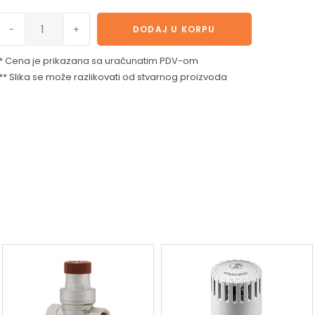
-
+
DODAJ U KORPU
* Cena je prikazana sa uračunatim PDV-om
** Slika se može razlikovati od stvarnog proizvoda