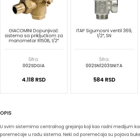
GIACOMINI Dopunjivač
ITAP Sigurnosni ventil 369,
sistema sa priključkom za
1/2″, SN
manometar R150B, 1/2″
Šifra:
Šifra:
002SDGIA
002SN1203SNITA
4.118
RSD
584
RSD
OPIS
U svim sistemima centralnog grejanja koji kao radni medijum kori
poremećaje u radu sistema. Neki od poremećaja su pojava buke u