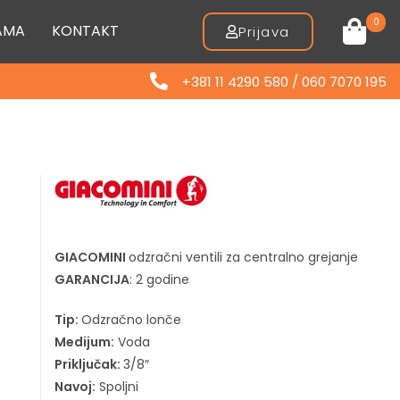
0
AMA
KONTAKT
Prijava
+381 11 4290 580 / 060 7070 195
GIACOMINI
odzračni ventili za centralno grejanje
GARANCIJA
: 2 godine
Tip:
Odzračno lonče
Medijum:
Voda
Priključak:
3/8″
Navoj:
Spoljni