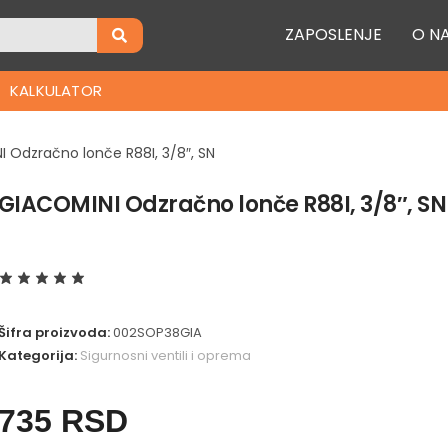
ZAPOSLENJE
O N
KALKULATOR
 Odzračno lonče R88I, 3/8″, SN
GIACOMINI Odzračno lonče R88I, 3/8″, SN
Šifra proizvoda:
002SOP38GIA
Kategorija:
Sigurnosni ventili i oprema
735
RSD