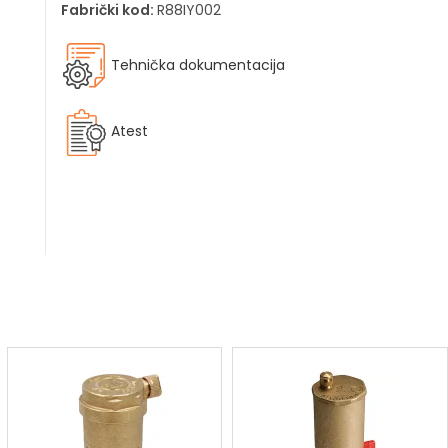
Fabrički kod:
R88IY002
Tehnička dokumentacija
Atest