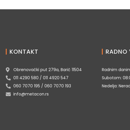
KONTAKT
RADNO 
Obrenovački put 279a, Barič 11504
Radnim danim
011 4290 580 / 011 4920 547
Subotom: 08:
060 7070 195 / 060 7070 193
Nedelja: Nera
info@metacon.rs