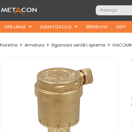
GREJANJE
KLIMATIZACIJA
BRENDOVI
GEFF
Početna
Armatura
Sigurnosni ventili i oprema
GIACOMINI