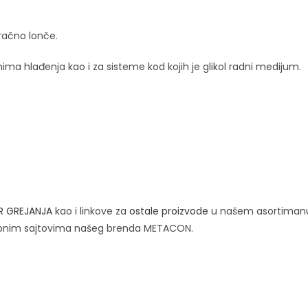
račno lonče.
mima hlađenja kao i za sisteme kod kojih je glikol radni medijum.
R GREJANJA
kao i linkove za
ostale proizvode
u našem asortiman
bnim sajtovima našeg brenda METACON.