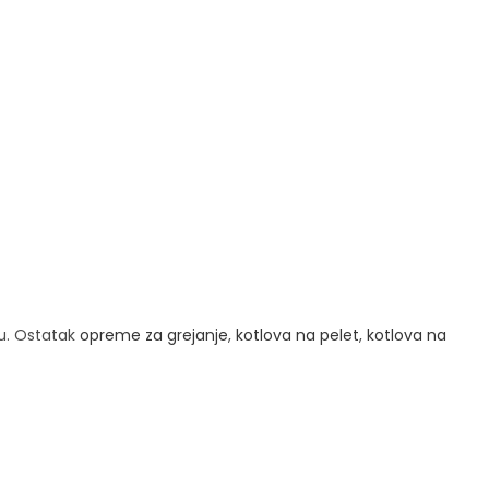
u. Ostatak
opreme za grejanje
,
kotlova na pelet
,
kotlova na