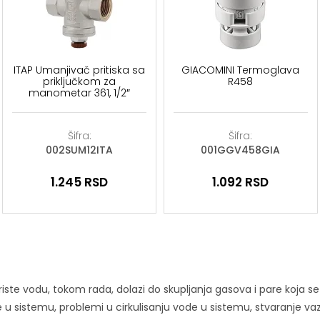
ITAP Umanjivač pritiska sa
GIACOMINI Termoglava
priključkom za
R458
manometar 361, 1/2″
Šifra:
Šifra:
002SUM12ITA
001GGV458GIA
1.245
RSD
1.092
RSD
ste vodu, tokom rada, dolazi do skupljanja gasova i pare koja se
 sistemu, problemi u cirkulisanju vode u sistemu, stvaranje va