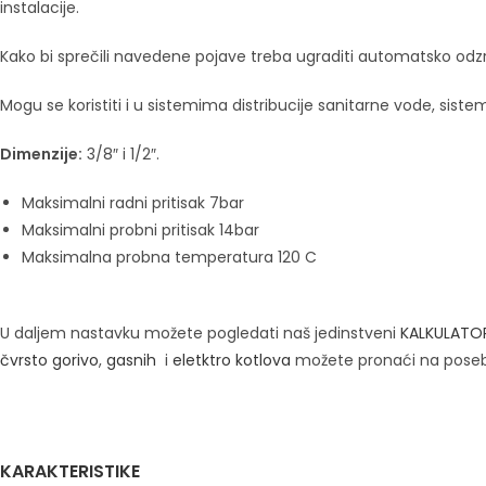
instalacije.
Kako bi sprečili navedene pojave treba ugraditi automatsko odz
Mogu se koristiti i u sistemima distribucije sanitarne vode, siste
Dimenzije:
3/8″ i 1/2″.
Maksimalni radni pritisak 7bar
Maksimalni probni pritisak 14bar
Maksimalna probna temperatura 120 C
U daljem nastavku možete pogledati naš jedinstveni
KALKULATO
čvrsto gorivo
,
gasnih
i
eletktro kotlova
možete pronaći na pose
KARAKTERISTIKE