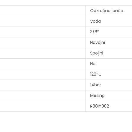
Odzračno lonče
Voda
3/8″
Navojni
Spoljni
Ne
120°C
14bar
Mesing
R88IY002