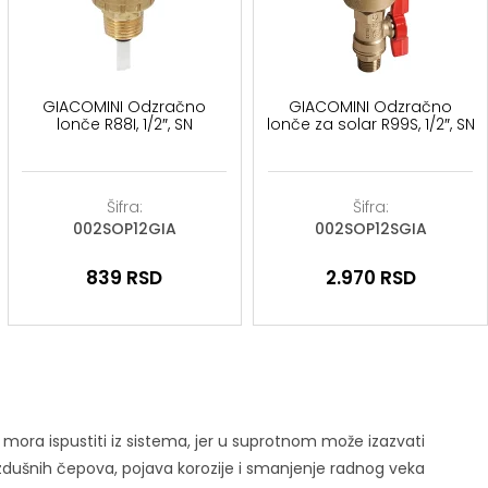
GIACOMINI Odzračno
GIACOMINI Odzračno
lonče R88I, 1/2″, SN
lonče za solar R99S, 1/2″, SN
Šifra:
Šifra:
002SOP12GIA
002SOP12SGIA
839
RSD
2.970
RSD
 mora ispustiti iz sistema, jer u suprotnom može izazvati
zdušnih čepova, pojava korozije i smanjenje radnog veka