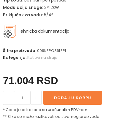
Tip kotla:
Bez pumpe i posude
Modulacija snage:
3×12kW
Priključak za vodu:
5/4″
Tehnička dokumentacija
Šifra proizvoda:
009KEPO36LEPL
Kategorija:
Kotlovi na struju
71.004
RSD
-
+
DODAJ U KORPU
* Cena je prikazana sa uračunatim PDV-om
** Slika se može razlikovati od stvarnog proizvoda