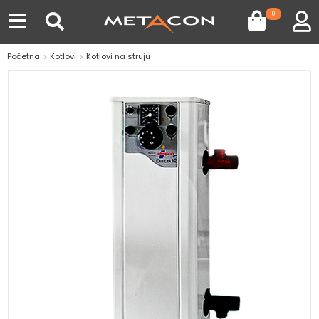
0
Početna
Kotlovi
Kotlovi na struju