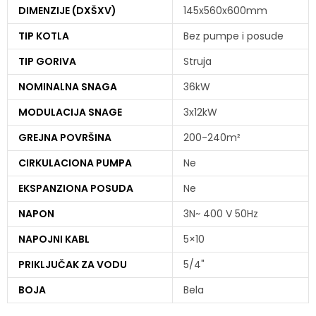
DIMENZIJE (DXŠXV)
145x560x600mm
TIP KOTLA
Bez pumpe i posude
TIP GORIVA
Struja
NOMINALNA SNAGA
36kW
MODULACIJA SNAGE
3x12kW
GREJNA POVRŠINA
200-240m²
CIRKULACIONA PUMPA
Ne
EKSPANZIONA POSUDA
Ne
NAPON
3N~ 400 V 50Hz
NAPOJNI KABL
5×10
PRIKLJUČAK ZA VODU
5/4"
BOJA
Bela