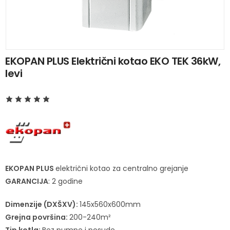
EKOPAN PLUS Električni kotao EKO TEK 36kW,
levi
EKOPAN PLUS
električni kotao za centralno grejanje
GARANCIJA
: 2 godine
Dimenzije (DXŠXV):
145x560x600mm
Grejna površina:
200-240m²