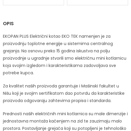
OPIS
EKOPAN PLUS Električni kotao EKO TEK namenjen je za
proizvodnju toplotne energije u sistemima centralnog
grejanja. Na osnovu preko 15 godina iskustva na polju
proizvodnje u ugradnje stvorili smo električnu mini kotlarnicu
koja svojim izgledom i karakteristikama zadovoljava sve
potrebe kupca.
Za kvalitet naših proizvoda garantuje i Mašinski fakultet u
Nišu koji je svojim sertifikatom dao potvrdu da karakteristike
proizvoda odgovaraju zahtevima propisa i standarda.
Prednosti naših električnih mini kotlarnica su male dimenzije i
jednostavna montaža kačenjem na zid te zauzimaju malo
prostora. Postavljanje grejača koji su potopljeni je tehnološko