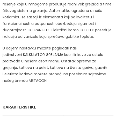
rešenje koje u mnogome produžuje radni vek grejača a time i
čitavog sistema grejanja. Automatika ugrađena u našu
kotlarnicu se sastoji iz elemenata koji po kvalitetu i
funkcionalnosti u potpunosti obezbeđuju sigurnost i
dugotrajnost. EKOPAN PLUS Električni kotao EKO TEK poseduje
izolaciju od vunizola koja sprečava gubitke toplote.
U daljem nastavku možete pogledati naš
jedinstveni
KALKULATOR GREJANJA
kao i linkove za
ostale
proizvode
u našem asortimanu. Ostatak
opreme za
grejanje
,
kotlova na pelet
,
kotlova na čvrsto gorivo
,
gasnih
i
eletktro kotlova
možete pronaći na posebnim sajtovima
našeg brenda METACON.
KARAKTERISTIKE