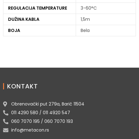
REGULACIJA TEMPERATURE
3-60°C
DUŽINA KABLA
1,5m
BOJA
Bela
KONTAKT
Obrenovački put 279a, Barič 11504
011 4290 580 / 011 4920 547
060 7070 195 / 060 7070 193
info@metacon.rs