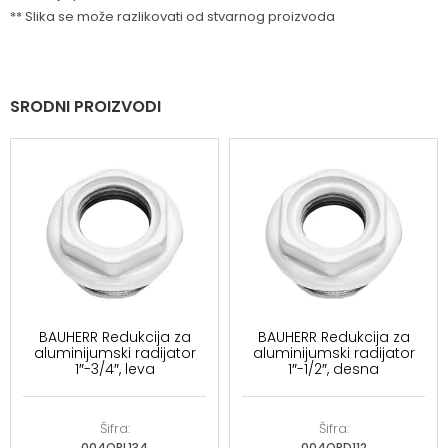
** Slika se može razlikovati od stvarnog proizvoda
SRODNI PROIZVODI
BAUHERR Redukcija za
BAUHERR Redukcija za
aluminijumski radijator
aluminijumski radijator
1″-3/4″, leva
1″-1/2″, desna
Šifra:
Šifra:
004ORL134
004ORD112