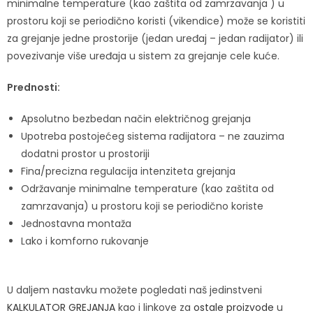
minimalne temperature (kao zaštita od zamrzavanja ) u
prostoru koji se periodično koristi (vikendice) može se koristiti
za grejanje jedne prostorije (jedan uređaj – jedan radijator) ili
povezivanje više uređaja u sistem za grejanje cele kuće.
Prednosti:
Apsolutno bezbedan način električnog grejanja
Upotreba postojećeg sistema radijatora – ne zauzima
dodatni prostor u prostoriji
Fina/precizna regulacija intenziteta grejanja
Održavanje minimalne temperature (kao zaštita od
zamrzavanja) u prostoru koji se periodično koriste
Jednostavna montaža
Lako i komforno rukovanje
U daljem nastavku možete pogledati naš jedinstveni
KALKULATOR GREJANJA
kao i linkove za
ostale proizvode
u