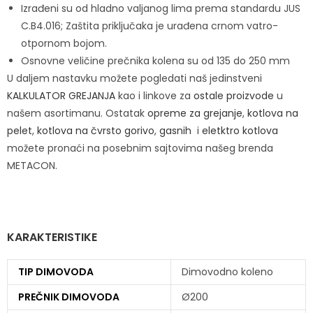
Izrađeni su od hladno valjanog lima prema standardu JUS
C.B4.016; Zaštita priključaka je urađena crnom vatro-
otpornom bojom.
Osnovne veličine prečnika kolena su od 135 do 250 mm
U daljem nastavku možete pogledati naš jedinstveni
KALKULATOR GREJANJA
kao i linkove za
ostale proizvode
u
našem asortimanu. Ostatak
opreme za grejanje
,
kotlova na
pelet
,
kotlova na čvrsto gorivo
,
gasnih
i
eletktro kotlova
možete pronaći na posebnim sajtovima našeg brenda
METACON.
KARAKTERISTIKE
TIP DIMOVODA
Dimovodno koleno
PREČNIK DIMOVODA
Ø200