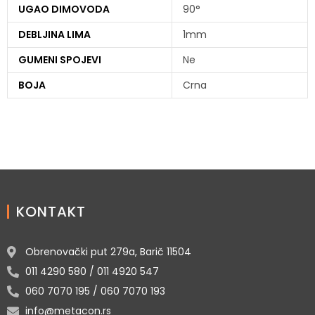
UGAO DIMOVODA
90°
DEBLJINA LIMA
1mm
GUMENI SPOJEVI
Ne
BOJA
Crna
KONTAKT
Obrenovački put 279a, Barič 11504
011 4290 580 / 011 4920 547
060 7070 195 / 060 7070 193
info@metacon.rs