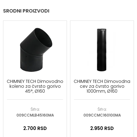
SRODNI PROIZVODI
CHIMNEY TECH Dimovodno
CHIMNEY TECH Dimovodna
koleno za čvrsto gorivo
cev za čvrsto gorivo
45°, Ø160
1000mm, Ø160
Šifra:
Šifra:
009CCMLB45160MA
009CCMC160100MA
2.700
RSD
2.950
RSD