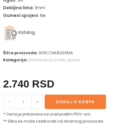
Ugao:
90°
Debljina lima:
1mm
Gumeni spojevi:
Ne
Katalog
Šifra proizvoda:
009CCMLB200MA
Kategorija:
Dimovodi za čvrsto gorivo
2.740
RSD
-
+
DODAJ U KORPU
* Cena je prikazana sa uračunatim PDV-om
** Slika se može razlikovati od stvarnog proizvoda