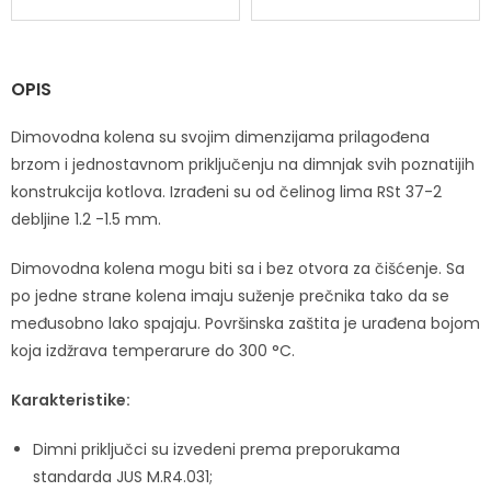
OPIS
Dimovodna kolena su svojim dimenzijama prilagođena
brzom i jednostavnom priključenju na dimnjak svih poznatijih
konstrukcija kotlova. Izrađeni su od čelinog lima RSt 37-2
debljine 1.2 -1.5 mm.
Dimovodna kolena mogu biti sa i bez otvora za čišćenje. Sa
po jedne strane kolena imaju suženje prečnika tako da se
međusobno lako spajaju. Površinska zaštita je urađena bojom
koja izdžrava temperarure do 300 °C.
Karakteristike:
Dimni priključci su izvedeni prema preporukama
standarda JUS M.R4.031;