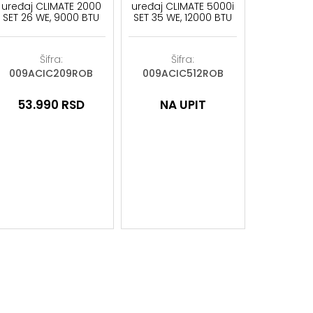
uređaj CLIMATE 2000
uređaj CLIMATE 5000i
SET 26 WE, 9000 BTU
SET 35 WE, 12000 BTU
Šifra:
Šifra:
009ACIC209ROB
009ACIC512ROB
53.990
RSD
NA UPIT