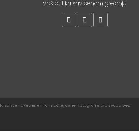
Vaš put ka savršenom grejanju
ti da su sve navedene informacije, cene i fotografije proizvoda bez