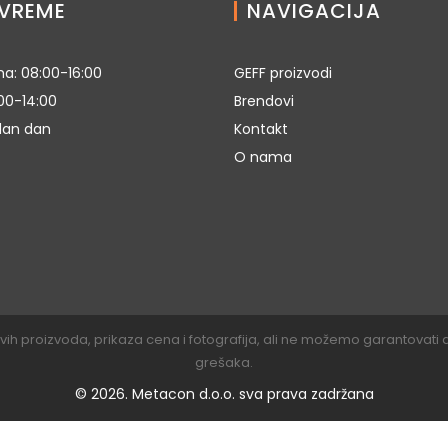
VREME
NAVIGACIJA
a: 08:00-16:00
GEFF proizvodi
00-14:00
Brendovi
dan dan
Kontakt
O nama
su svih proizvoda, prikaza cena i fotografija, ali ne možemo garantova
grešaka.
© 2026. Metacon d.o.o. sva prava zadržana