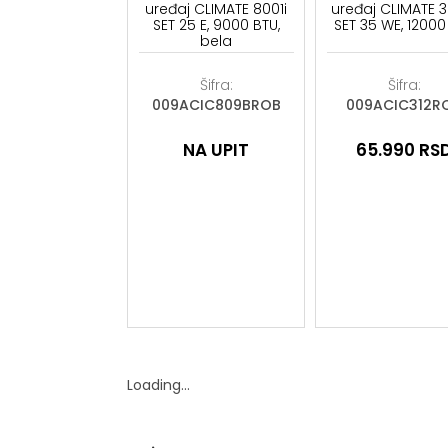
uređaj CLIMATE 8001i
uređaj CLIMATE 
SET 25 E, 9000 BTU,
SET 35 WE, 12000
bela
Šifra:
Šifra:
009ACIC809BROB
009ACIC312R
NA UPIT
65.990
RS
Loading...