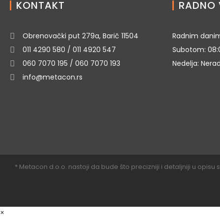
KONTAKT
RADNO 
Obrenovački put 279a, Barič 11504
Radnim danim
011 4290 580 / 011 4920 547
Subotom: 08:
060 7070 195 / 060 7070 193
Nedelja: Nera
info@metacon.rs
* Metacon d.o.o. nastoji da bude što precizniji i detaljniji u opi
×