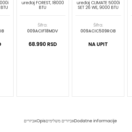
3000i
uređaj FOREST, 18000
uređaj CLIMATE 5000i
 BTU
BTU
SET 26 WE, 9000 BTU
Šifra:
Šifra:
OB
009ACIF18MDV
009ACIC509ROB
D
68.990
RSD
NA UPIT
אביזרים
Opis
אביזרים משלימים
Dodatne informacije