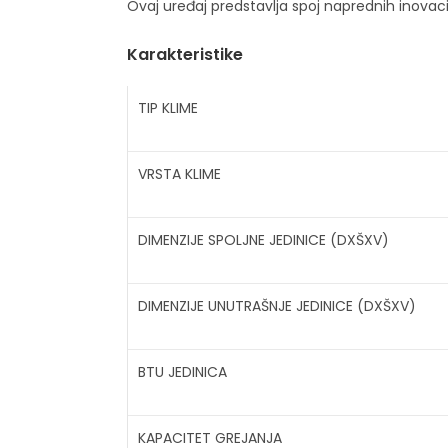
Ovaj uređaj predstavlja spoj naprednih inovac
Karakteristike
TIP KLIME
VRSTA KLIME
DIMENZIJE SPOLJNE JEDINICE (DXŠXV)
DIMENZIJE UNUTRAŠNJE JEDINICE (DXŠXV)
BTU JEDINICA
KAPACITET GREJANJA