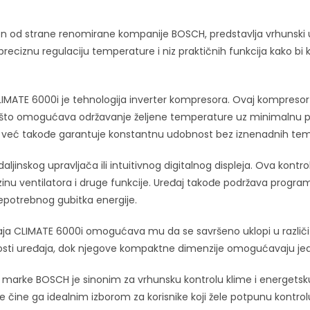
en od strane renomirane kompanije BOSCH, predstavlja vrhunski ur
reciznu regulaciju temperature i niz praktičnih funkcija kako bi
CLIMATE 6000i je tehnologija inverter kompresora. Ovaj kompresor
, što omogućava održavanje željene temperature uz minimalnu p
 već takođe garantuje konstantnu udobnost bez iznenadnih temp
daljinskog upravljača ili intuitivnog digitalnog displeja. Ova ko
zinu ventilatora i druge funkcije. Uređaj takođe podržava prog
epotrebnog gubitka energije.
ja CLIMATE 6000i omogućava mu da se savršeno uklopi u različite en
ačnosti uređaja, dok njegove kompaktne dimenzije omogućavaju je
i marke BOSCH je sinonim za vrhunsku kontrolu klime i energetsk
ije čine ga idealnim izborom za korisnike koji žele potpunu kontr