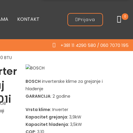
0
AMA
KONTAKT
Prijava
+381 11 4290 580 / 060 7070 195
00 BTU
rter
j
BOSCH
inverterske klime za grejanje i
hlađenje
01i
GARANCIJA
: 2 godine
ROB
Vrsta klime:
Inverter
aji
Kapacitet grejanja:
3,9kW
Kapacitet hlađenja:
3,5kW
COP:
3,10