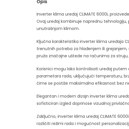
Opis
Inverter klima uređaj CLIMATE 6000i, proizved
Ovaj uređaj kombinuje naprednu tehnologiju, p
unutrašnjom klimom.
Ključna karakteristika inverter klima uređaja 
trenutnih potreba za hlađenjem ili grejanjem
pruža značajne uštede na računima za struju,
Korisnici mogu lako kontrolisati uređaj putem 
parametara rada, uključujući temperaturu, br
čime se postiže maksimalna efikasnost bez n
Elegantan i modern dizajn inverter klima uređa
sofisticiran izgled doprinose vizualnoj privl
Zaključno, inverter klima uređaj CLIMATE 6000
različiti režimi rada i mogućnost personalizac