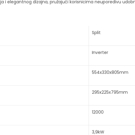
ija i elegantnog dizajna, pružajući korisnicima neuporedivu udo
Split
Inverter
554x330x805mm
295x225x795mm
12000
3,9kW