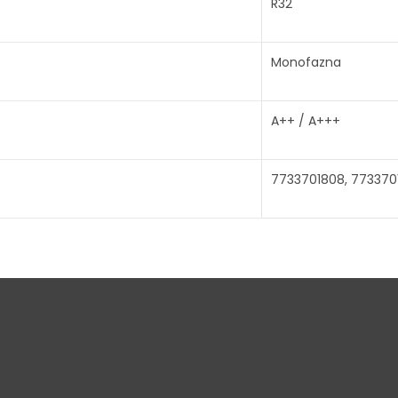
R32
Monofazna
A++ / A+++
7733701808, 773370