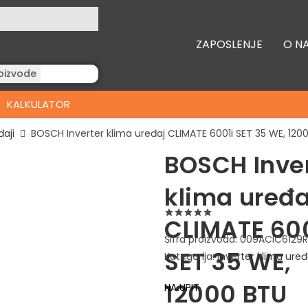
ZAPOSLENJE
O N
oizvode
KALKULATOR
đaji
BOSCH Inverter klima uređaj CLIMATE 6001i SET 35 WE, 120
BOSCH Inve
klima uređa
CLIMATE 60
Šifra proizvoda:
009ACIC6129
SET 35 WE,
Kategorija:
Inverter klima uređ
12000 BTU
NA UPIT