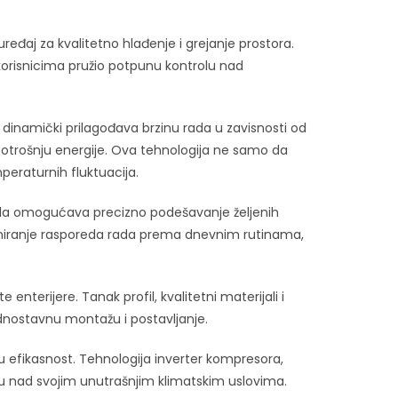
eđaj za kvalitetno hlađenje i grejanje prostora.
 korisnicima pružio potpunu kontrolu nad
 dinamički prilagođava brzinu rada u zavisnosti od
otrošnju energije. Ova tehnologija ne samo da
eraturnih fluktuacija.
ntrola omogućava precizno podešavanje željenih
ramiranje rasporeda rada prema dnevnim rutinama,
terijere. Tanak profil, kvalitetni materijali i
dnostavnu montažu i postavljanje.
u efikasnost. Tehnologija inverter kompresora,
olu nad svojim unutrašnjim klimatskim uslovima.