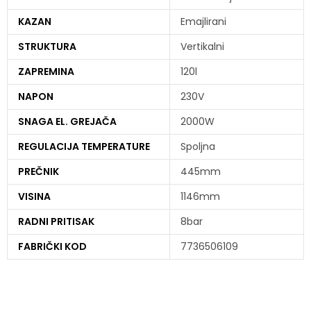
KAZAN
Emajlirani
STRUKTURA
Vertikalni
ZAPREMINA
120l
NAPON
230V
SNAGA EL. GREJAČA
2000W
REGULACIJA TEMPERATURE
Spoljna
PREČNIK
445mm
VISINA
1146mm
RADNI PRITISAK
8bar
FABRIČKI KOD
7736506109