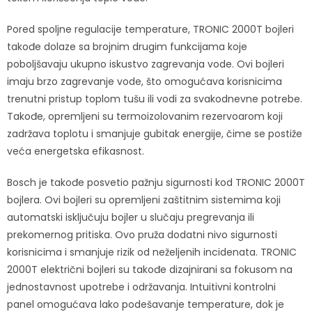
Pored spoljne regulacije temperature, TRONIC 2000T bojleri
takođe dolaze sa brojnim drugim funkcijama koje
poboljšavaju ukupno iskustvo zagrevanja vode. Ovi bojleri
imaju brzo zagrevanje vode, što omogućava korisnicima
trenutni pristup toplom tušu ili vodi za svakodnevne potrebe.
Takođe, opremljeni su termoizolovanim rezervoarom koji
zadržava toplotu i smanjuje gubitak energije, čime se postiže
veća energetska efikasnost.
Bosch je takođe posvetio pažnju sigurnosti kod TRONIC 2000T
bojlera. Ovi bojleri su opremljeni zaštitnim sistemima koji
automatski isključuju bojler u slučaju pregrevanja ili
prekomernog pritiska. Ovo pruža dodatni nivo sigurnosti
korisnicima i smanjuje rizik od neželjenih incidenata. TRONIC
2000T električni bojleri su takođe dizajnirani sa fokusom na
jednostavnost upotrebe i održavanja. Intuitivni kontrolni
panel omogućava lako podešavanje temperature, dok je