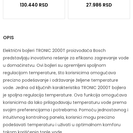
130.440
RSD
27.986
RSD
OPIS
Električni bojleri TRONIC 2000T proizvođača Bosch
predstavljaju inovativno rešenje za efikasno zagrevanje vode
u domaćinstvu. Ovi bojleri su opremljeni spoljnom
regulacijom temperature, što korisnicima omogućava
precizno podešavanje i održavanje željene temperature
vode. Jedna od ključnih karakteristika TRONIC 2000T bojlera
je spoljna regulacija temperature. Ova funkcija omogućava
korisnicima da lako prilagođavaju temperaturu vode prema
svojim preferencijama i potrebama. Pomoću jednostavnog i
intuitivnog kontrolnog panela, korisnici mogu precizno
podešavati temperaturu i uživati u optimalnom komforu
tokom korišćenja tople vode.