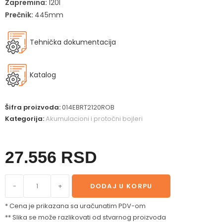
Zapremina:
120l
Prečnik:
445mm
Tehnička dokumentacija
Katalog
Šifra proizvoda:
014EBRT2120ROB
Kategorija:
Akumulacioni i protočni bojleri
27.556
RSD
-
+
DODAJ U KORPU
* Cena je prikazana sa uračunatim PDV-om
** Slika se može razlikovati od stvarnog proizvoda