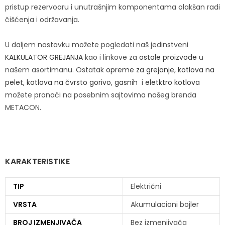
pristup rezervoaru i unutrašnjim komponentama olakšan radi
čišćenja i održavanja.
U daljem nastavku možete pogledati naš jedinstveni
KALKULATOR GREJANJA
kao i linkove za
ostale proizvode
u
našem asortimanu. Ostatak
opreme za grejanje
,
kotlova na
pelet
,
kotlova na čvrsto gorivo
,
gasnih
i
eletktro kotlova
možete pronaći na posebnim sajtovima našeg brenda
METACON.
KARAKTERISTIKE
TIP
Električni
VRSTA
Akumulacioni bojler
BROJ IZMENJIVAČA
Bez izmenjivača