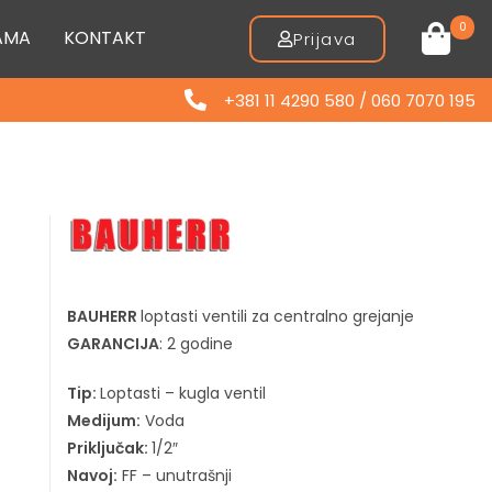
0
AMA
KONTAKT
Prijava
+381 11 4290 580 / 060 7070 195
BAUHERR
loptasti ventili za centralno grejanje
GARANCIJA
: 2 godine
Tip:
Loptasti – kugla ventil
Medijum:
Voda
Priključak:
1/2″
Navoj:
FF – unutrašnji