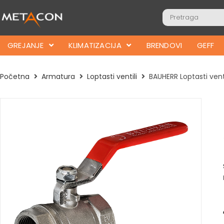
GREJANJE
KLIMATIZACIJA
BRENDOVI
GEFF
Početna
Armatura
Loptasti ventili
BAUHERR Loptasti venti