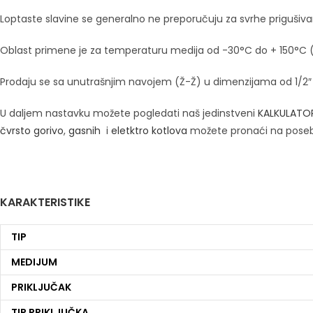
Loptaste slavine se generalno ne preporučuju za svrhe prigušiva
Oblast primene je za temperaturu medija od -30°C do + 150°C (v
Prodaju se sa unutrašnjim navojem (Ž-Ž) u dimenzijama od 1/2″
U daljem nastavku možete pogledati naš jedinstveni
KALKULATO
čvrsto gorivo
,
gasnih
i
eletktro kotlova
možete pronaći na pose
KARAKTERISTIKE
TIP
MEDIJUM
PRIKLJUČAK
TIP PRIKLJUČKA