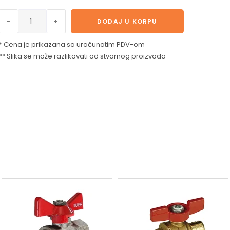
-
+
DODAJ U KORPU
* Cena je prikazana sa uračunatim PDV-om
** Slika se može razlikovati od stvarnog proizvoda