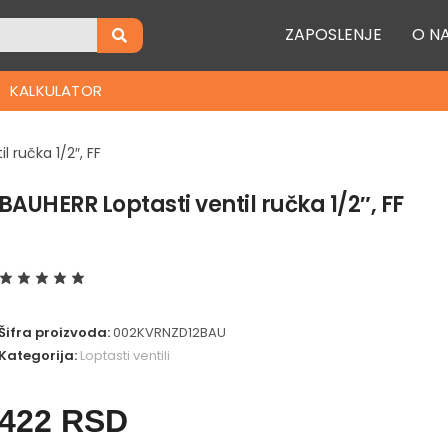
ZAPOSLENJE
O N
KALKULATOR
l ručka 1/2″, FF
BAUHERR Loptasti ventil ručka 1/2″, FF
Šifra proizvoda:
002KVRNZD12BAU
Kategorija:
Loptasti ventili
422
RSD