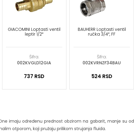
GIACOMINI Loptasti ventil
BAUHERR Loptasti ventil
leptir 1/2″
ručka 3/4″, FF
Šifra:
Šifra:
002KVGLD12GIA
002KVRNZF34BAU
737
RSD
524
RSD
uida. One imaju određenu prednost obzirom na gabarit, manje su od
lim otporom, koji pružaju prilikom strujanja fluida.