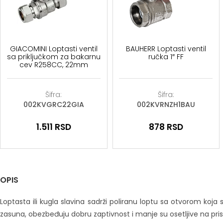
GIACOMINI Loptasti ventil
BAUHERR Loptasti ventil
sa priključkom za bakarnu
ručka 1″ FF
cev R258CC, 22mm
Šifra:
Šifra:
002KVGRC22GIA
002KVRNZH1BAU
1.511
RSD
878
RSD
OPIS
Loptasta ili kugla slavina sadrži poliranu loptu sa otvorom koja
zasuna, obezbeđuju dobru zaptivnost i manje su osetljive na pris