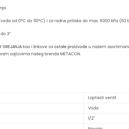
nja.
oda od 0°C do 110°C) i za radne pritiske do max. 6300 kPa (63 b
 do 3″
R GREJANJA
kao i linkove za
ostale proizvode
u našem asortiman
bnim sajtovima našeg brenda METACON.
Loptasti ventil
Voda
1/2"
Navojni