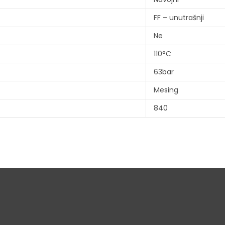
FF – unutrašnji
Ne
110°C
63bar
Mesing
840