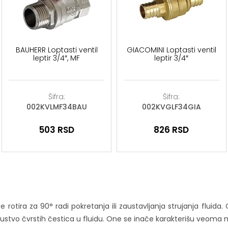
BAUHERR Loptasti ventil
GIACOMINI Loptasti ventil
leptir 3/4″, MF
leptir 3/4″
Šifra:
Šifra:
002KVLMF34BAU
002KVGLF34GIA
503
RSD
826
RSD
 se rotira za 90° radi pokretanja ili zaustavljanja strujanja fl
ustvo čvrstih čestica u fluidu. One se inače karakterišu veoma ma