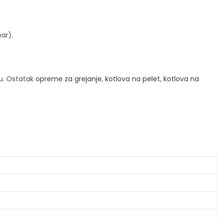
ar).
u. Ostatak
opreme za grejanje
,
kotlova na pelet
,
kotlova na