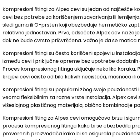
Kompresioni fitingi za Alpex cevi su jedan od najčešće ko
cevi bez potrebe za korišćenjem zavarivanja ili lemljenja
sledi guma ili O-prsten koji obezbeđuje hermetičko zaptiv
relativno jednostavan. Prvo, odsečete Alpex cev na želje
dok ne bude čvrsto pričvršćena. Važno je da se matica 
Kompresioni fitingi su često korišćeni spojevi u instalac
između cevi i priključne opreme bez upotrebe dodatnih al
Proces kompresionog fitinga uključuje nekoliko koraka. P
krajevi cevi očiste od bilo kakvih nečistoća, masnoća ili 
Kompresioni fitingi su popularni zbog svoje pouzdanosti i jed
veoma fleksibilnim za razne vrste instalacija. Alpex cevi 
višeslojnog plastičnog materijala, obično kombinacije pol
Kompresioni fiting za Alpex cevi omogućava brzu i sigurnu 
procesa kompresionog fitinga kako bi se obezbedila pravil
proverenih proizvođača kako bi se osigurala pouzdanost