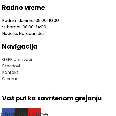
Radno vreme
Radnim danima: 08:00-16:00
Subotom: 08:00-14:00
Nedelja: Neradan dan
Navigacija
GEFF proizvodi
Brendovi
Kontakt
O nama
Vaš put ka savršenom grejanju
acebook
Instagram
Youtube