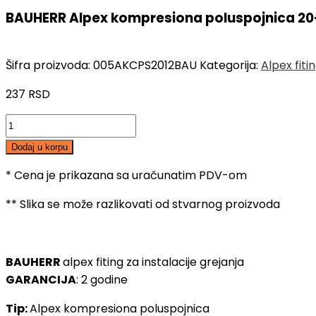
BAUHERR Alpex kompresiona poluspojnica 20-
Šifra proizvoda:
005AKCPS2012BAU
Kategorija:
Alpex fiti
237
RSD
BAUHERR
Alpex
Dodaj u korpu
kompresiona
poluspojnica
* Cena je prikazana sa uračunatim PDV-om
20-
** Slika se može razlikovati od stvarnog proizvoda
1/2",
SN
količina
BAUHERR
alpex fiting za instalacije grejanja
GARANCIJA
: 2 godine
Tip:
Alpex kompresiona poluspojnica