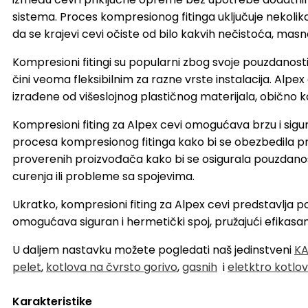
sistema. Proces kompresionog fitinga uključuje nekoliko
da se krajevi cevi očiste od bilo kakvih nečistoća, masno
Kompresioni fitingi su popularni zbog svoje pouzdanosti i j
čini veoma fleksibilnim za razne vrste instalacija. Alpex
izrađene od višeslojnog plastičnog materijala, obično ko
Kompresioni fiting za Alpex cevi omogućava brzu i sigurn
procesa kompresionog fitinga kako bi se obezbedila prav
proverenih proizvođača kako bi se osigurala pouzdanos
curenja ili probleme sa spojevima.
Ukratko, kompresioni fiting za Alpex cevi predstavlja p
omogućava siguran i hermetički spoj, pružajući efikasan r
U daljem nastavku možete pogledati naš jedinstveni
KA
pelet
,
kotlova na čvrsto gorivo
,
gasnih
i
eletktro kotlo
Karakteristike