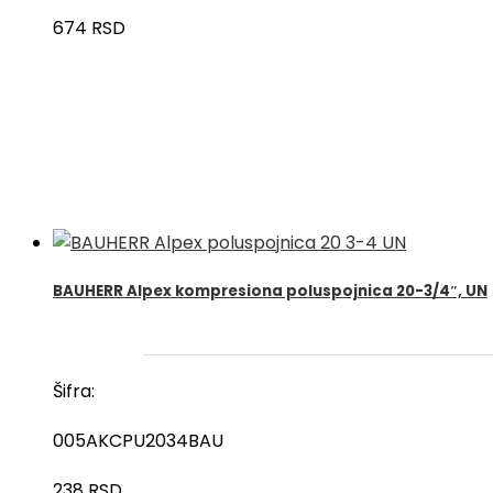
674
RSD
BAUHERR Alpex kompresiona poluspojnica 20-3/4″, UN
Šifra:
005AKCPU2034BAU
238
RSD