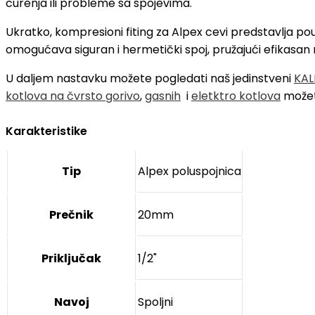
curenja ili probleme sa spojevima.
Ukratko, kompresioni fiting za Alpex cevi predstavlja po
omogućava siguran i hermetički spoj, pružajući efikasan ra
U daljem nastavku možete pogledati naš jedinstveni
KAL
kotlova na čvrsto gorivo
,
gasnih
i
eletktro kotlova
možet
Karakteristike
Tip
Alpex poluspojnica
Prečnik
20mm
Priključak
1/2"
Navoj
Spoljni