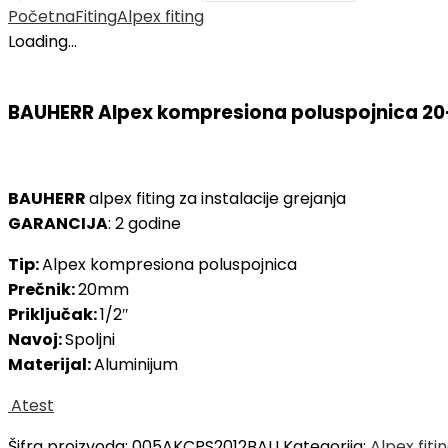
Početna
Fiting
Alpex fiting
Loading...
BAUHERR Alpex kompresiona poluspojnica 20-
BAUHERR
alpex fiting za instalacije grejanja
GARANCIJA
: 2 godine
Tip:
Alpex kompresiona poluspojnica
Prečnik:
20mm
Priključak:
1/2″
Navoj:
Spoljni
Materijal:
Aluminijum
Atest
Šifra proizvoda:
005AKCPS2012BAU
Kategorija:
Alpex fiti