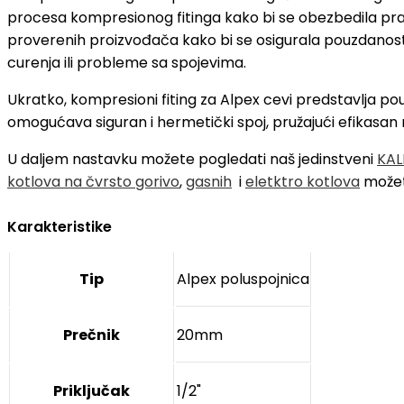
procesa kompresionog fitinga kako bi se obezbedila pravil
proverenih proizvođača kako bi se osigurala pouzdanost
curenja ili probleme sa spojevima.
Ukratko, kompresioni fiting za Alpex cevi predstavlja po
omogućava siguran i hermetički spoj, pružajući efikasan ra
U daljem nastavku možete pogledati naš jedinstveni
KAL
kotlova na čvrsto gorivo
,
gasnih
i
eletktro kotlova
možet
Karakteristike
Tip
Alpex poluspojnica
Prečnik
20mm
Priključak
1/2"