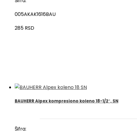
Šifra:
005AKAK1616BAU
285
RSD
BAUHERR Alpex kompresiono koleno 18-1/2″, SN
Šifra: