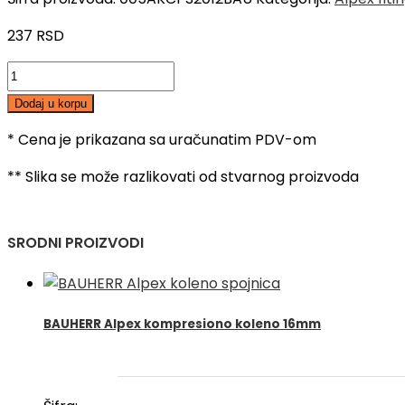
237
RSD
BAUHERR
Alpex
Dodaj u korpu
kompresiona
poluspojnica
* Cena je prikazana sa uračunatim PDV-om
20-
** Slika se može razlikovati od stvarnog proizvoda
1/2",
SN
količina
SRODNI PROIZVODI
BAUHERR Alpex kompresiono koleno 16mm