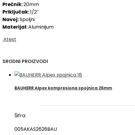
Prečnik:
20mm
Priključak:
1/2″
Navoj:
Spoljni
Materijal:
Aluminijum
Atest
SRODNI PROIZVODI
BAUHERR Alpex kompresiona spojnica 26mm
Šifra:
005AKAS2626BAU