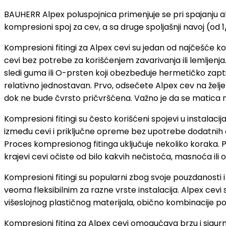
BAUHERR Alpex poluspojnica primenjuje se pri spajanju al
kompresioni spoj za cev, a sa druge spoljašnji navoj (od 1/
Kompresioni fitingi za Alpex cevi su jedan od najčešće ko
cevi bez potrebe za korišćenjem zavarivanja ili lemljenja
sledi guma ili O-prsten koji obezbeđuje hermetičko zaptiv
relativno jednostavan. Prvo, odsečete Alpex cev na želje
dok ne bude čvrsto pričvršćena. Važno je da se matica 
Kompresioni fitingi su često korišćeni spojevi u instalac
između cevi i priključne opreme bez upotrebe dodatnih al
Proces kompresionog fitinga uključuje nekoliko koraka. P
krajevi cevi očiste od bilo kakvih nečistoća, masnoća ili 
Kompresioni fitingi su popularni zbog svoje pouzdanosti i jed
veoma fleksibilnim za razne vrste instalacija. Alpex cevi 
višeslojnog plastičnog materijala, obično kombinacije pol
Kompresioni fiting za Alpex cevi omogućava brzu i sigurnu 