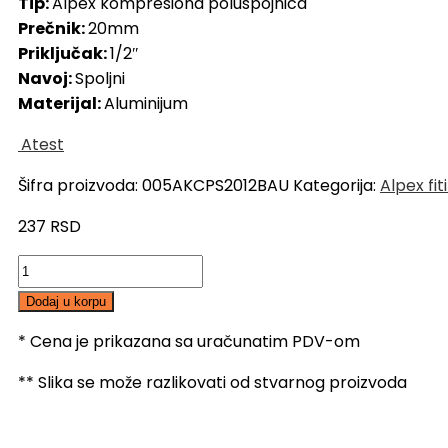
Tip:
Alpex kompresiona poluspojnica
Prečnik:
20mm
Priključak:
1/2″
Navoj:
Spoljni
Materijal:
Aluminijum
Atest
Šifra proizvoda:
005AKCPS2012BAU
Kategorija:
Alpex fit
237
RSD
BAUHERR
Alpex
Dodaj u korpu
kompresiona
poluspojnica
* Cena je prikazana sa uračunatim PDV-om
20-
** Slika se može razlikovati od stvarnog proizvoda
1/2",
SN
količina