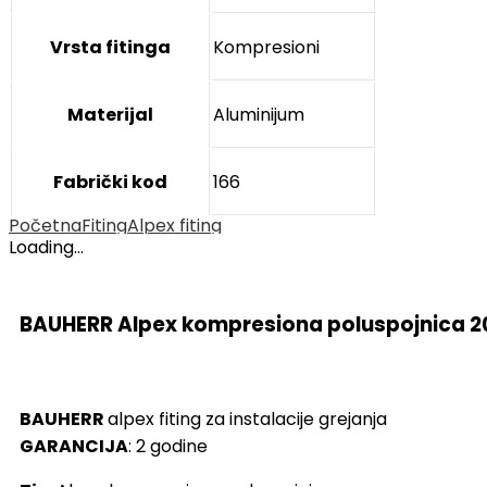
Vrsta fitinga
Kompresioni
Materijal
Aluminijum
Fabrički kod
166
Početna
Fiting
Alpex fiting
Loading...
BAUHERR Alpex kompresiona poluspojnica 20
BAUHERR
alpex fiting za instalacije grejanja
GARANCIJA
: 2 godine