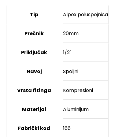
Tip
Alpex poluspojnica
Prečnik
20mm
Priključak
1/2"
Navoj
Spoljni
Vrsta fitinga
Kompresioni
Materijal
Aluminijum
Fabrički kod
166