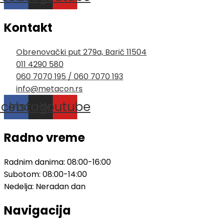
Kontakt
Obrenovački put 279a, Barič 11504
011 4290 580
060 7070 195 / 060 7070 193
info@metacon.rs
acebook
Instagram
Youtube
Radno vreme
Radnim danima: 08:00-16:00
Subotom: 08:00-14:00
Nedelja: Neradan dan
Navigacija