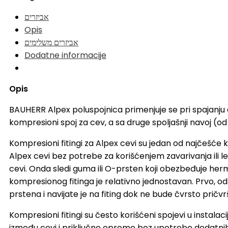
אביזרים
Opis
אביזרים משלימים
Dodatne informacije
Opis
BAUHERR Alpex poluspojnica primenjuje se pri spajanju 
kompresioni spoj za cev, a sa druge spoljašnji navoj (od 
Kompresioni fitingi za Alpex cevi su jedan od najčešće k
Alpex cevi bez potrebe za korišćenjem zavarivanja ili le
cevi. Onda sledi guma ili O-prsten koji obezbeđuje herme
kompresionog fitinga je relativno jednostavan. Prvo, o
prstena i navijate je na fiting dok ne bude čvrsto prič
Kompresioni fitingi su često korišćeni spojevi u instala
između cevi i priključne opreme bez upotrebe dodatnih a