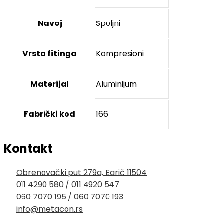
Navoj
Spoljni
Vrsta fitinga
Kompresioni
Materijal
Aluminijum
Fabrički kod
166
Kontakt
Obrenovački put 279a, Barič 11504
011 4290 580 / 011 4920 547
060 7070 195 / 060 7070 193
info@metacon.rs