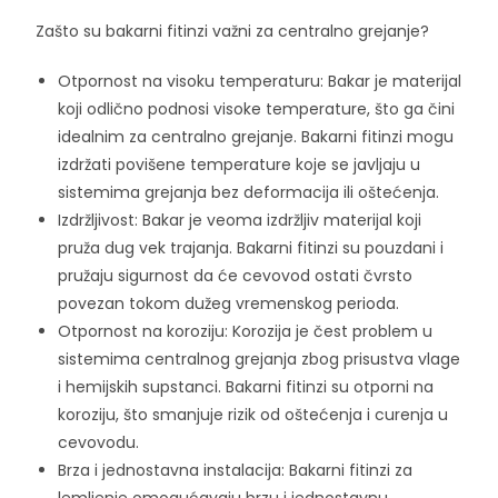
Zašto su bakarni fitinzi važni za centralno grejanje?
Otpornost na visoku temperaturu: Bakar je materijal
koji odlično podnosi visoke temperature, što ga čini
idealnim za centralno grejanje. Bakarni fitinzi mogu
izdržati povišene temperature koje se javljaju u
sistemima grejanja bez deformacija ili oštećenja.
Izdržljivost: Bakar je veoma izdržljiv materijal koji
pruža dug vek trajanja. Bakarni fitinzi su pouzdani i
pružaju sigurnost da će cevovod ostati čvrsto
povezan tokom dužeg vremenskog perioda.
Otpornost na koroziju: Korozija je čest problem u
sistemima centralnog grejanja zbog prisustva vlage
i hemijskih supstanci. Bakarni fitinzi su otporni na
koroziju, što smanjuje rizik od oštećenja i curenja u
cevovodu.
Brza i jednostavna instalacija: Bakarni fitinzi za
lemljenje omogućavaju brzu i jednostavnu