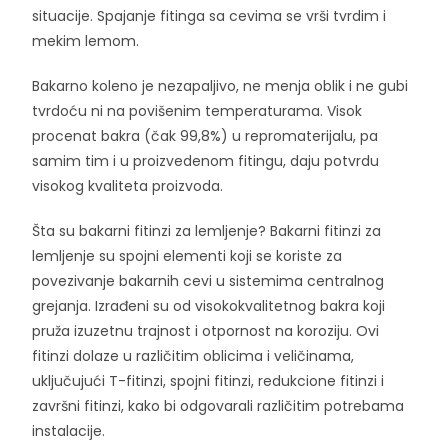
situacije. Spajanje fitinga sa cevima se vrši tvrdim i
mekim lemom.
Bakarno koleno je nezapaljivo, ne menja oblik i ne gubi
tvrdoću ni na povišenim temperaturama. Visok
procenat bakra (čak 99,8%) u repromaterijalu, pa
samim tim i u proizvedenom fitingu, daju potvrdu
visokog kvaliteta proizvoda.
Šta su bakarni fitinzi za lemljenje? Bakarni fitinzi za
lemljenje su spojni elementi koji se koriste za
povezivanje bakarnih cevi u sistemima centralnog
grejanja. Izrađeni su od visokokvalitetnog bakra koji
pruža izuzetnu trajnost i otpornost na koroziju. Ovi
fitinzi dolaze u različitim oblicima i veličinama,
uključujući T-fitinzi, spojni fitinzi, redukcione fitinzi i
završni fitinzi, kako bi odgovarali različitim potrebama
instalacije.