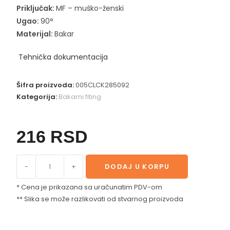
Priključak:
MF – muško-ženski
Ugao:
90°
Materijal:
Bakar
Tehnička dokumentacija
Šifra proizvoda:
005CLCK285092
Kategorija:
Bakarni fiting
216
RSD
-
+
DODAJ U KORPU
* Cena je prikazana sa uračunatim PDV-om
** Slika se može razlikovati od stvarnog proizvoda