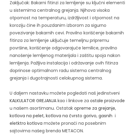
Zaključak: Bakarni fitinzi za lemljenje su ključni elementi
u sistemima centralnog grejanja. Njihova visoka
otpornost na temperaturu, izdržljivost i otpornost na
koroziju čine ih pouzdanim izborom za sigurno
povezivanje bakarnih cevi. Pravilno korišćenje bakarnih
fitinza za lemljenje uključuje temeljnu pripremu
površine, korišćenje odgovarajuće lemilice, pravilno
nanošenje lemljenog materijala i zaštitu spoja nakon
lemljenja. Pažljiva instalacija i održavanje ovih fitinza
doprinose optimalnom radu sistema centralnog
grejanja i dugotrajnosti celokupnog sistema.
U daljem nastavku možete pogledati naš jedinstveni
KALKULATOR GREJANJA
kao i linkove za
ostale proizvode
u našem asortimanu. Ostatak
opreme za grejanje
,
kotlova na pelet
,
kotlova na čvrsto gorivo
,
gasnih
i
eletktro kotlova
možete pronaći na posebnim
sajtovima našeg brenda METACON.