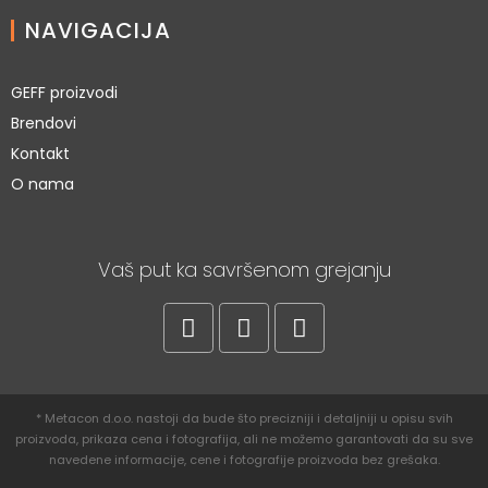
NAVIGACIJA
GEFF proizvodi
Brendovi
Kontakt
O nama
Vaš put ka savršenom grejanju
* Metacon d.o.o. nastoji da bude što precizniji i detaljniji u opisu svih
proizvoda, prikaza cena i fotografija, ali ne možemo garantovati da su sve
navedene informacije, cene i fotografije proizvoda bez grešaka.