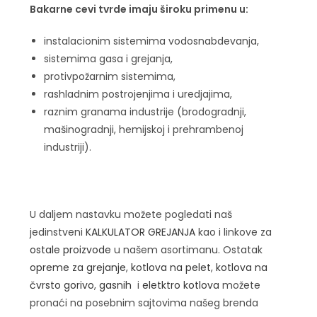
Bakarne cevi tvrde imaju široku primenu u:
instalacionim sistemima vodosnabdevanja,
sistemima gasa i grejanja,
protivpožarnim sistemima,
rashladnim postrojenjima i uredjajima,
raznim granama industrije (brodogradnji,
mašinogradnji, hemijskoj i prehrambenoj
industriji).
U daljem nastavku možete pogledati naš
jedinstveni
KALKULATOR GREJANJA
kao i linkove za
ostale proizvode
u našem asortimanu. Ostatak
opreme za grejanje
,
kotlova na pelet
,
kotlova na
čvrsto gorivo
,
gasnih
i
eletktro kotlova
možete
pronaći na posebnim sajtovima našeg brenda