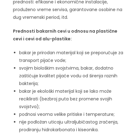
prednosti: efikasne i ekonomične instalacije,
produženo vreme servisa, garantovane osobine na
dug vremenski period, itd.
Prednosti bakarnih cevi u odnosu na plastične
cevi i cevi od alu-plastike:
bakar je prirodan materijal koji se preporučuje za
transport pijaće vode;
svojim biološkim svojstvima, bakar, dodatno
zaštićuje kvalitet pijaće vodu od širenja raznih
bakterija;
bakar je ekološki materijal koji se lako može
reciklirati (bezbroj puta bez promene svojih
svojstva);
podnosi veoma velike pritiske i temperature;
nije podložan uticaju ultraljubičastog zračenja,
prodiranju hidrokarbonata i kiseonika.