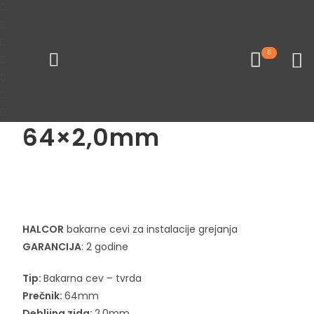
Početna
Cevi za grejanje
Bakarne cevi
0
Loading...
Bakarna cev tvrda
64×2,0mm
Pogledaj sve proizvode
HALCOR
bakarne cevi za instalacije grejanja
GARANCIJA
: 2 godine
Tip:
Bakarna cev – tvrda
Prečnik:
64mm
Debljina zida:
2,0mm