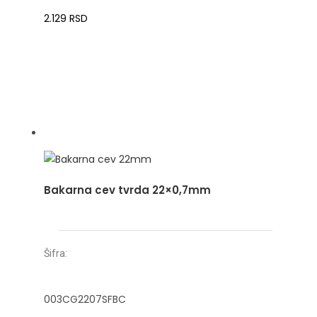
2.129
RSD
Bakarna cev tvrda 22×0,7mm
Šifra:
003CG2207SFBC