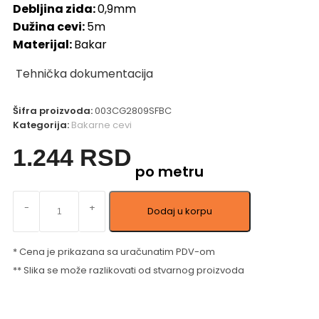
Debljina zida:
0,9mm
Dužina cevi:
5m
Materijal:
Bakar
Tehnička dokumentacija
Šifra proizvoda:
003CG2809SFBC
Kategorija:
Bakarne cevi
1.244
RSD
po metru
-
+
Dodaj u korpu
* Cena je prikazana sa uračunatim PDV-om
** Slika se može razlikovati od stvarnog proizvoda