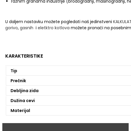
raznim granama industrije (brodogradnji, mašinogradnji, hem
U daljem nastavku možete pogledati naš jedinstveni
KALKULA
gorivo
,
gasnih
i
eletktro kotlova
možete pronaći na posebnim
KARAKTERISTIKE
Tip
Prečnik
Debljina zida
Dužina cevi
Materijal