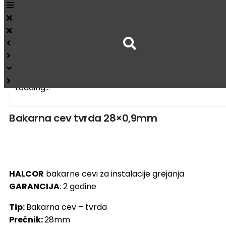
Metacon
Početna
Cevi za grejanje
Bakarne cevi
Loading...
Bakarna cev tvrda 28×0,9mm
HALCOR
bakarne cevi za instalacije grejanja
GARANCIJA
: 2 godine
Tip:
Bakarna cev – tvrda
Prečnik:
28mm