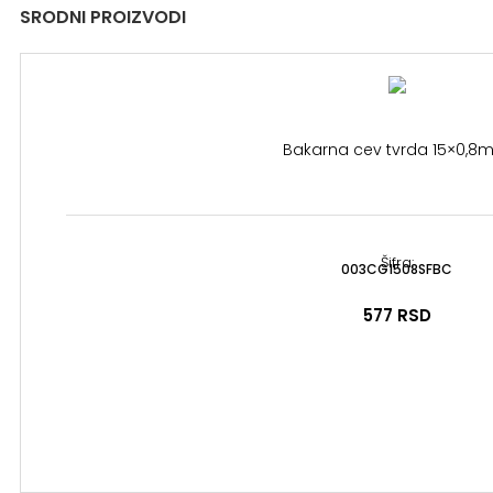
SRODNI PROIZVODI
Bakarna cev tvrda 15×0,
Šifra:
003CG1508SFBC
577
RSD