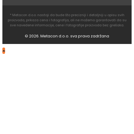
* Metacon d.o.o. nastoji da bude što precizniji i detaljniji u opisu svih
proizvoda, prikaza cena i fotografija, ali ne možemo garantovati da su
sve navedene informacije, cene i fotografije proizvoda bez grešaka.
© 2026. Metacon d.o.o. sva prava zadržana