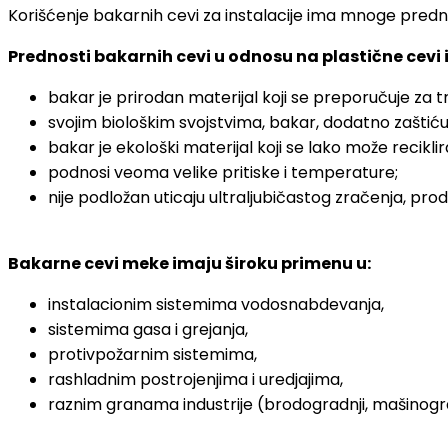
Korišćenje bakarnih cevi za instalacije ima mnoge predn
Prednosti bakarnih cevi u odnosu na plastične cevi i
bakar je prirodan materijal koji se preporučuje za 
svojim biološkim svojstvima, bakar, dodatno zaštićuj
bakar je ekološki materijal koji se lako može recikl
podnosi veoma velike pritiske i temperature;
nije podložan uticaju ultraljubičastog zračenja, prod
Bakarne cevi meke imaju široku primenu u:
instalacionim sistemima vodosnabdevanja,
sistemima gasa i grejanja,
protivpožarnim sistemima,
rashladnim postrojenjima i uredjajima,
raznim granama industrije (brodogradnji, mašinograd