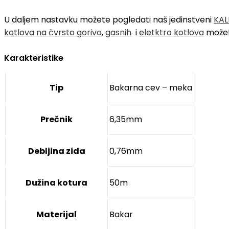
U daljem nastavku možete pogledati naš jedinstveni
KAL
kotlova na čvrsto gorivo
,
gasnih
i
eletktro kotlova
možet
Karakteristike
Tip
Bakarna cev – meka
Prečnik
6,35mm
Debljina zida
0,76mm
Dužina kotura
50m
Materijal
Bakar