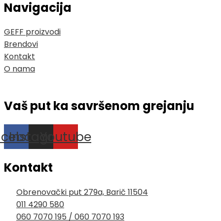
Navigacija
GEFF proizvodi
Brendovi
Kontakt
O nama
Vaš put ka savršenom grejanju
acebook
Instagram
Youtube
Kontakt
Obrenovački put 279a, Barič 11504
011 4290 580
060 7070 195 / 060 7070 193