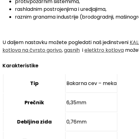
protivpožarnim sistemima,
rashladnim postrojenjima i uredjajima,
raznim granama industrije (brodogradnji, mašinograd
U daljem nastavku možete pogledati naš jedinstveni
KAL
kotlova na čvrsto gorivo
,
gasnih
i
eletktro kotlova
možet
Karakteristike
Tip
Bakarna cev – meka
Prečnik
6,35mm
Debljina zida
0,76mm