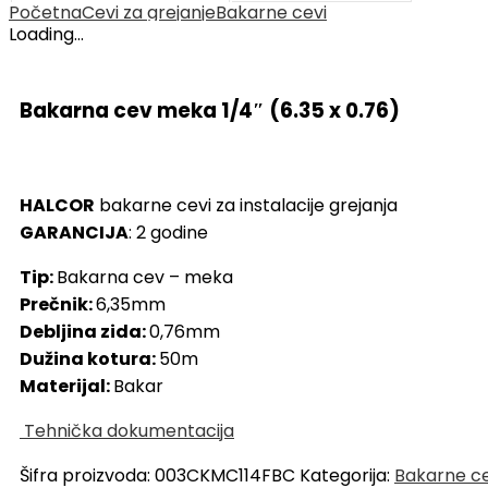
Početna
Cevi za grejanje
Bakarne cevi
Loading...
Bakarna cev meka 1/4″ (6.35 x 0.76)
HALCOR
bakarne cevi za instalacije grejanja
GARANCIJA
: 2 godine
Tip:
Bakarna cev – meka
Prečnik:
6,35mm
Debljina zida:
0,76mm
Dužina kotura:
50m
Materijal:
Bakar
Tehnička dokumentacija
Šifra proizvoda:
003CKMC114FBC
Kategorija:
Bakarne ce