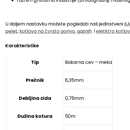
raznim granama industrije (brodogradnji, mašinogra
U daljem nastavku možete pogledati naš jedinstveni
KA
pelet
,
kotlova na čvrsto gorivo
,
gasnih
i
eletktro kotlo
Karakteristike
Tip
Bakarna cev – meka
Prečnik
6,35mm
Debljina zida
0,76mm
Dužina kotura
50m