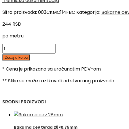
Tehnička dokumentacija
Šifra proizvoda:
003CKMC114FBC
Kategorija:
Bakarne cev
244
RSD
po metru
Bakarna
cev
Dodaj u korpu
meka
1/4"
* Cena je prikazana sa uračunatim PDV-om
(6.35
** Slika se može razlikovati od stvarnog proizvoda
x
0.76)
količina
SRODNI PROIZVODI
Bakarna cev tvrda 28×0,75mm