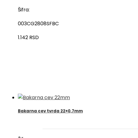
Šifra:
003CG2808SFBC
1.142
RSD
Bakarna cev tvrda 22×0,7mm