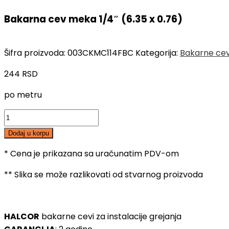
...
Bakarna cev meka 1/4″ (6.35 x 0.76)
Šifra proizvoda:
003CKMC114FBC
Kategorija:
Bakarne cev
244
RSD
po metru
Bakarna
cev
Dodaj u korpu
meka
1/4"
* Cena je prikazana sa uračunatim PDV-om
(6.35
** Slika se može razlikovati od stvarnog proizvoda
x
0.76)
količina
HALCOR
bakarne cevi za instalacije grejanja