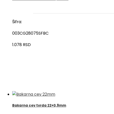
Šifra:
003CG28075SFBC
1.078
RSD
Bakarna cev tvrda 22×0,9mm