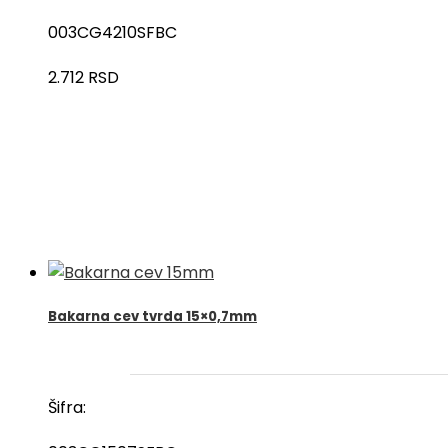
003CG4210SFBC
2.712
RSD
Bakarna cev tvrda 15×0,7mm
Šifra: