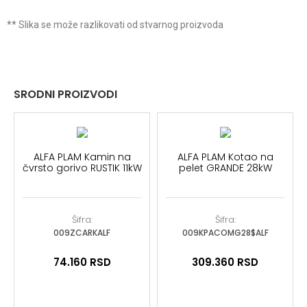
** Slika se može razlikovati od stvarnog proizvoda
SRODNI PROIZVODI
ALFA PLAM Kamin na
ALFA PLAM Kotao na
čvrsto gorivo RUSTIK 11kW
pelet GRANDE 28kW
Šifra:
Šifra:
009ZCARKALF
009KPACOMG28$ALF
74.160
RSD
309.360
RSD