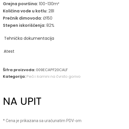
Grejna površina:
100-130m²
Količina vode u kotlu:
28l
Prečnik dimovoda:
Ø150
Stepen iskorišćenja:
82%
Tehnička dokumentacija
Atest
Šifra proizvoda:
009ECAPF20CALF
Kategorija:
Peći i kamini na čvrsto gorivo
NA UPIT
* Cena je prikazana sa uračunatim PDV-om