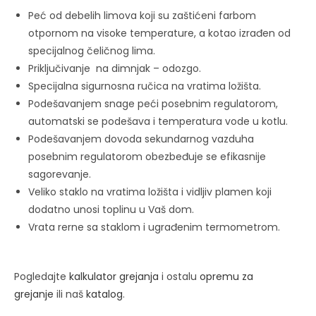
Peć od debelih limova koji su zaštićeni farbom
otpornom na visoke temperature, a kotao izrađen od
specijalnog čeličnog lima.
Priključivanje na dimnjak – odozgo.
Specijalna sigurnosna ručica na vratima ložišta.
Podešavanjem snage peći posebnim regulatorom,
automatski se podešava i temperatura vode u kotlu.
Podešavanjem dovoda sekundarnog vazduha
posebnim regulatorom obezbeđuje se efikasnije
sagorevanje.
Veliko staklo na vratima ložišta i vidljiv plamen koji
dodatno unosi toplinu u Vaš dom.
Vrata rerne sa staklom i ugrađenim termometrom.
Pogledajte
kalkulator grejanja
i ostalu
opremu za
grejanje
ili naš
katalog
.