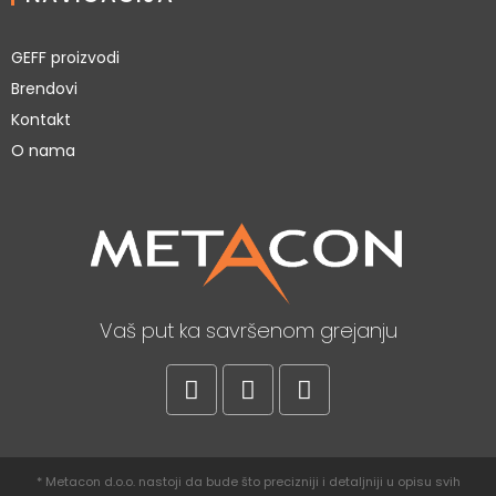
GEFF proizvodi
Brendovi
Kontakt
O nama
Vaš put ka savršenom grejanju
* Metacon d.o.o. nastoji da bude što precizniji i detaljniji u opisu svih