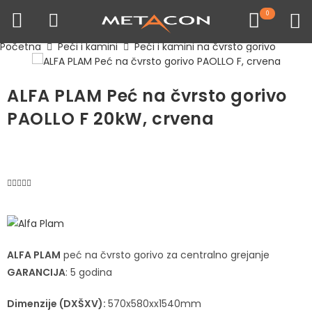
0
Početna
Peći i kamini
Peći i kamini na čvrsto gorivo
ALFA PLAM Peć na čvrsto gorivo
PAOLLO F 20kW, crvena
ALFA PLAM
peć na čvrsto gorivo za centralno grejanje
GARANCIJA
: 5 godina
Dimenzije (DXŠXV):
570x580xx1540mm