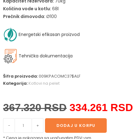
Kapacitet rezervoara:
70kg
Količina vode u kotlu:
68l
Prečnik dimovoda:
Ø100
Energetski efikasan proizvod
Tehnička dokumentacija
Šifra proizvoda:
009KPACOMC37$ALF
Kategorija:
Kotlovi na pelet
367.320
RSD
334.261
RSD
-
+
DODAJ U KORPU
* Cena je prikazana sa uračunatim PDV-om