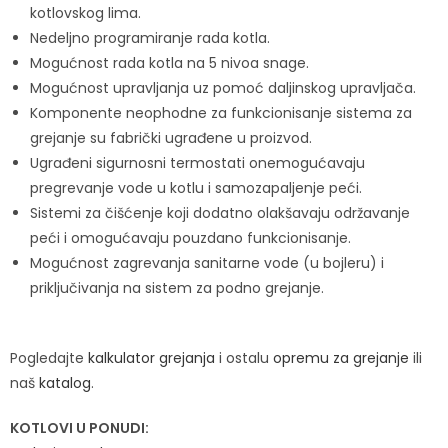
kotlovskog lima.
Nedeljno programiranje rada kotla.
Mogućnost rada kotla na 5 nivoa snage.
Mogućnost upravljanja uz pomoć daljinskog upravljača.
Komponente neophodne za funkcionisanje sistema za
grejanje su fabrički ugrađene u proizvod.
Ugrađeni sigurnosni termostati onemogućavaju
pregrevanje vode u kotlu i samozapaljenje peći.
Sistemi za čišćenje koji dodatno olakšavaju održavanje
peći i omogućavaju pouzdano funkcionisanje.
Mogućnost zagrevanja sanitarne vode (u bojleru) i
priključivanja na sistem za podno grejanje.
Pogledajte
kalkulator grejanja
i ostalu
opremu za grejanje
ili
naš
katalog
.
KOTLOVI U PONUDI: