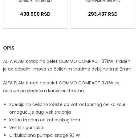
009KPKT2035RAD
009KPMBM35KMEG
438.900
RSD
293.437
RSD
OPIS
ALFA PLAM Kotao na pelet COMMO COMPACT 37kW izrađen
je od debelih limova sa čeličnim vratima debljine lima 2mm
ALFA PLAM Kotao na pelet COMMO COMPACT 37kW se
odlikuje po sledećim karakteristikama:
Specijalno čelično ložište od vatrootpornog čelika koje
omogućuje dugi vek trajanja
Kotao izrađen od kotlovskog lima
Ventil sigurnosti
Cirkulaciona pumpa, snage 93 W