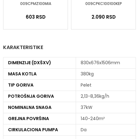
009CPMZ100MIA
009CPKC100100KEP
603
RSD
2.090
RSD
KARAKTERISTIKE
DIMENZIJE (DXŠXV)
830x676x1506mm
MASA KOTLA
380kg
TIP GORIVA
Pelet
POTROŠNJA GORIVA
2,13-8,36kg/h
NOMINALNA SNAGA
37kW
GREJNA POVRŠINA
140-240m²
CIRKULACIONA PUMPA
Da