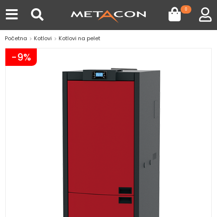
0
Početna
Kotlovi
Kotlovi na pelet
-9%