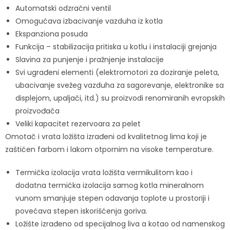
Automatski odzračni ventil
Omogućava izbacivanje vazduha iz kotla
Ekspanziona posuda
Funkcija – stabilizacija pritiska u kotlu i instalaciji grejanja
Slavina za punjenje i pražnjenje instalacije
Svi ugrađeni elementi (elektromotori za doziranje peleta,
ubacivanje svežeg vazduha za sagorevanje, elektronike sa
displejom, upaljači, itd.) su proizvodi renomiranih evropskih
proizvođača
Veliki kapacitet rezervoara za pelet
Omotač i vrata ložišta izrađeni od kvalitetnog lima koji je
zaštićen farbom i lakom otpornim na visoke temperature.
Termička izolacija vrata ložišta vermikulitom kao i
dodatna termička izolacija samog kotla mineralnom
vunom smanjuje stepen odavanja toplote u prostoriji i
povećava stepen iskorišćenja goriva.
Ložište izrađeno od specijalnog liva a kotao od namenskog